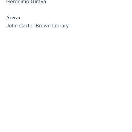
Gerónimo Girava
Acervo
John Carter Brown Library
Federal da Integração Latino-Americana
Tarquínio Joslin dos Santos, 1000
z do Iguaçu, Paraná – Brasil
CEP 85870-650