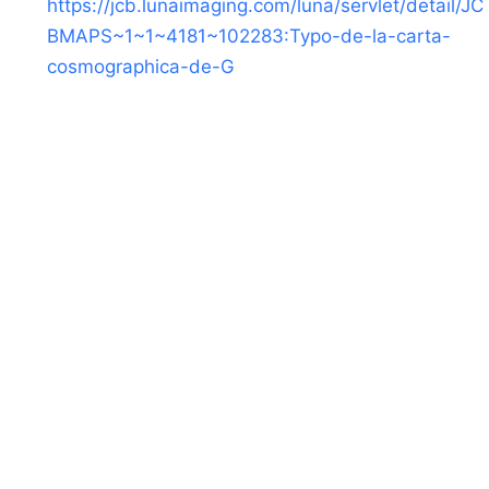
https://jcb.lunaimaging.com/luna/servlet/detail/JC
BMAPS~1~1~4181~102283:Typo-de-la-carta-
cosmographica-de-G