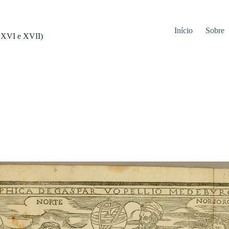
Início
Sobre
s XVI e XVII)