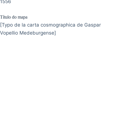
1556
Título do mapa
[Typo de la carta cosmographica de Gaspar
Vopellio Medeburgense]
Universidade 
Avenida 
Fo