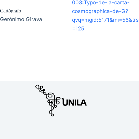
003:Typo-de-la-carta-
Cartógrafo
cosmographica-de-G?
Gerónimo Girava
qvq=mgid:5171&mi=56&trs
=125