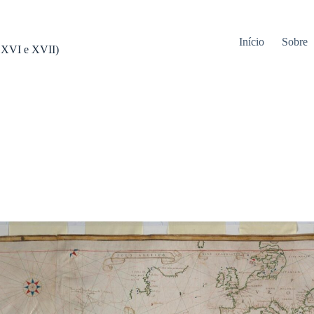
Início
Sobre
s XVI e XVII)