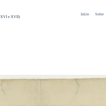
Início
Sobre
s XVI e XVII)