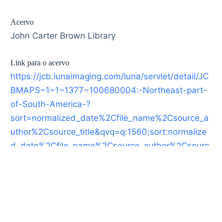
Acervo
John Carter Brown Library
Link para o acervo
https://jcb.lunaimaging.com/luna/servlet/detail/JC
BMAPS~1~1~1377~100680004:-Northeast-part-
of-South-America-?
sort=normalized_date%2Cfile_name%2Csource_a
uthor%2Csource_title&qvq=q:1560;sort:normalize
d_date%2Cfile_name%2Csource_author%2Csourc
e_title;lc:JCBMAPS~1~1&mi=1&trs=4