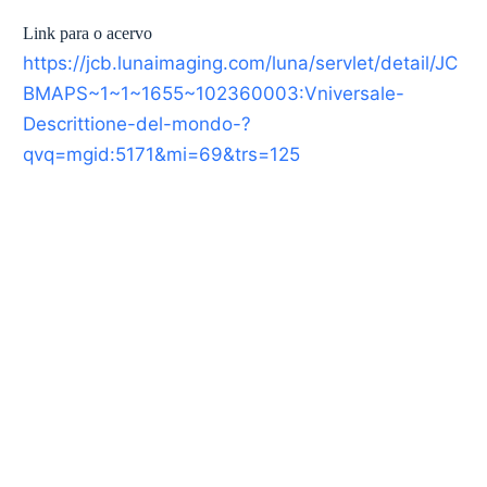
Link para o acervo
https://jcb.lunaimaging.com/luna/servlet/detail/JC
BMAPS~1~1~1655~102360003:Vniversale-
Descrittione-del-mondo-?
qvq=mgid:5171&mi=69&trs=125
Federal da Integração Latino-Americana
Tarquínio Joslin dos Santos, 1000
z do Iguaçu, Paraná – Brasil
CEP 85870-650