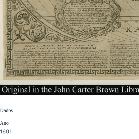
Dados
Ano
1601