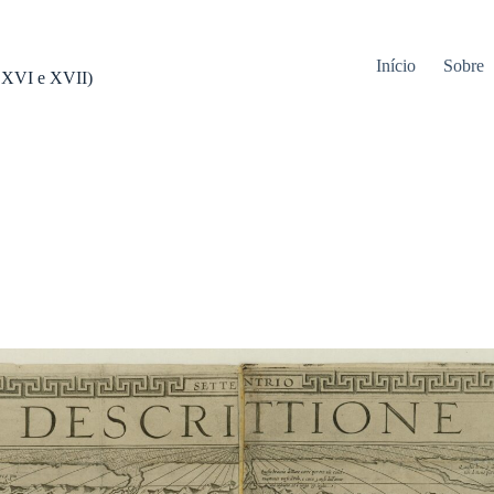
Início
Sobre
s XVI e XVII)