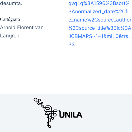
desumta.
qvq=q%3A1596%3Bsort%
3Anormalized_date%2Cfil
Cartógrafo
e_name%2Csource_author
Arnold Florent van
%2Csource_title%3Blc%3A
Langren
JCBMAPS~1~1&mi=0&trs=
33