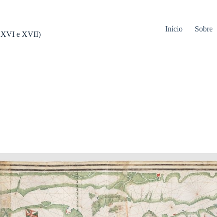
Início
Sobre
s XVI e XVII)