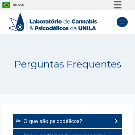
BRASIL
Simplifique!
Comunica BR
Participe
Acesso à informação
Legislação
Perguntas Frequentes
Canais
O que são psicodélicos?