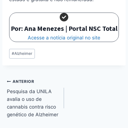
Por: Ana Menezes | Portal NSC Total
Acesse a notícia original no site
Tags
#
Alzheimer
do
Post:
Navegação
ANTERIOR
Pesquisa da UNILA
de
avalia o uso de
Post
cannabis contra risco
genético de Alzheimer