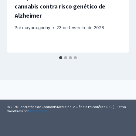
cannabis contra risco genético de
Alzheimer
Por
mayara.godoy
23 de fevereiro de 2026
© 2026 Laboratório de Cannabis Medicinal e Ciência Psicodélica (LCP) - Tema
WordPress por
Kadence WP