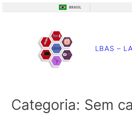
BRASIL
Pular
para
o
conteúdo
LBAS – L
Categoria:
Sem ca