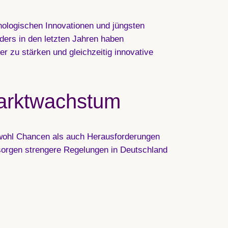
nologischen Innovationen und jüngsten
ders in den letzten Jahren haben
er zu stärken und gleichzeitig innovative
arktwachstum
sowohl Chancen als auch Herausforderungen
, sorgen strengere Regelungen in Deutschland