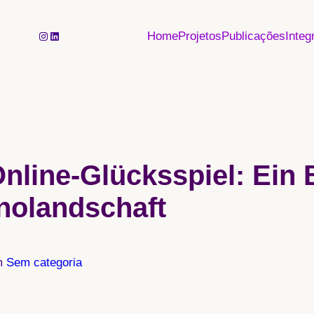
Instagram
LinkedIn
Home
Projetos
Publicações
Integ
nline-Glücksspiel: Ein B
nolandschaft
m
Sem categoria