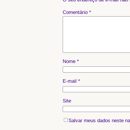
Comentário
*
Nome
*
E-mail
*
Site
Salvar meus dados neste na