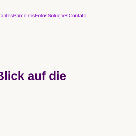
rantes
Parceiros
Fotos
Soluções
Contato
lick auf die