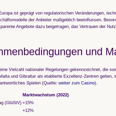
Europa ist geprägt von regulatorischen Veränderungen, tech
schäftsmodelle der Anbieter maßgeblich beeinflussen. Beson
ansparente Angebote dazu beigetragen, das Vertrauen der Nutz
ahmenbedingungen und M
 eine Vielzahl nationaler Regelungen gekennzeichnet, die 
Malta und Gibraltar als etablierte Exzellenz-Zentren gelten
antwortliches Spielen (Quelle:
weiter zum Casino
).
Marktwachstum (2022)
ag (GlüStV)
+15%
+12%