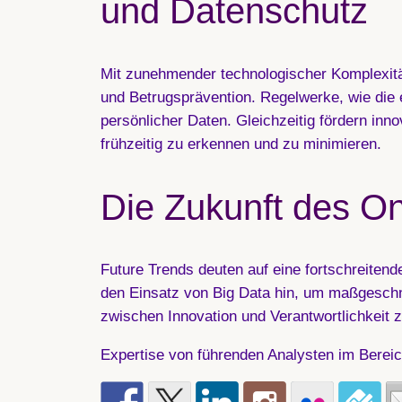
und Datenschutz
Mit zunehmender technologischer Komplexität
und Betrugsprävention. Regelwerke, wie di
persönlicher Daten. Gleichzeitig fördern in
frühzeitig zu erkennen und zu minimieren.
Die Zukunft des On
Future Trends deuten auf eine fortschreitend
den Einsatz von Big Data hin, um maßgeschnei
zwischen Innovation und Verantwortlichkeit 
Expertise von führenden Analysten im Bereic