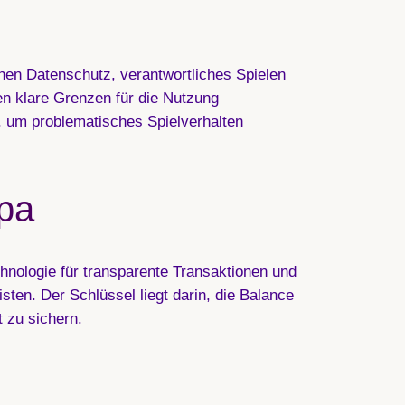
hen Datenschutz, verantwortliches Spielen
n klare Grenzen für die Nutzung
, um problematisches Spielverhalten
opa
chnologie für transparente Transaktionen und
ten. Der Schlüssel liegt darin, die Balance
 zu sichern.