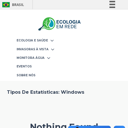
BRASIL
Skip
Simplifique!
to
Comunica BR
content
Participe
Acesso à informação
ECOLOGIA E SAÚDE
Legislação
INVASORAS À VISTA
Canais
MONITORA ÁGUA
EVENTOS
SOBRE NÓS
Tipos De Estatísticas:
Windows
Nothing Found